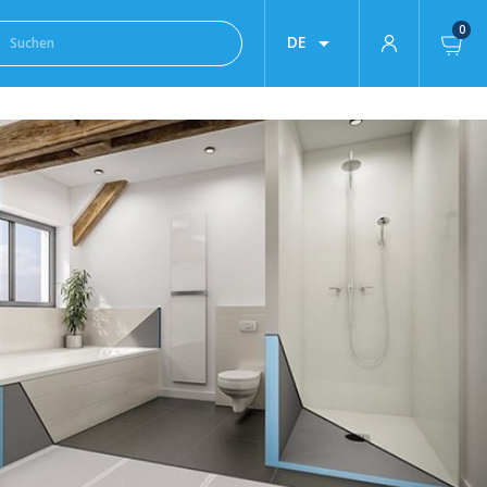
0

DE