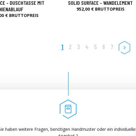
CE - DUSCHTASSE MIT
SOLID SURFACE - WANDELEMENT
INIENABLAUF
952,00 € BRUTTOPREIS
00 € BRUTTOPREIS
1
2
3
4
5
6
7
Sie haben weitere Fragen, benötigen Handmuster oder ein individuelle
Angebot ?