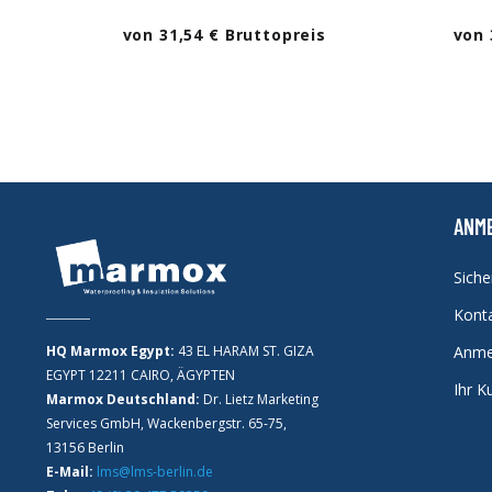
von 31,54 € Bruttopreis
von 
ANM
Sich
Kont
HQ Marmox Egypt:
43 EL HARAM ST. GIZA
Anme
EGYPT 12211 CAIRO, ÄGYPTEN
Ihr K
Marmox Deutschland:
Dr. Lietz Marketing
Services GmbH, Wackenbergstr. 65-75,
13156 Berlin
E-Mail:
lms@lms-berlin.de