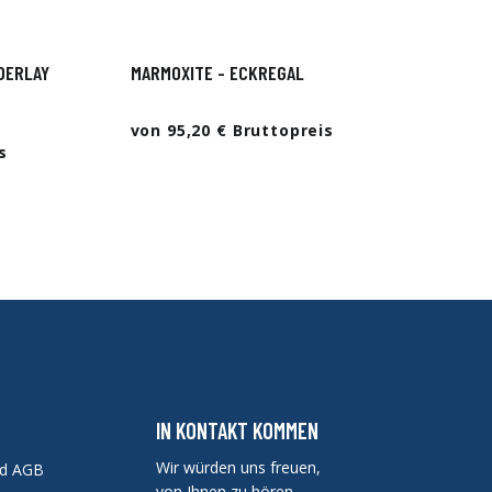
DERLAY
MARMOXITE - ECKREGAL
von 95,20 € Bruttopreis
s
IN KONTAKT KOMMEN
Wir würden uns freuen,
nd AGB
von Ihnen zu hören