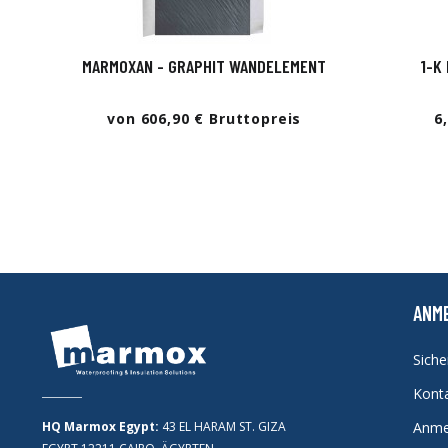
MARMOXAN - GRAPHIT WANDELEMENT
1-K
von 606,90 € Bruttopreis
6
ANM
Sich
Kont
HQ Marmox Egypt:
43 EL HARAM ST. GIZA
Anme